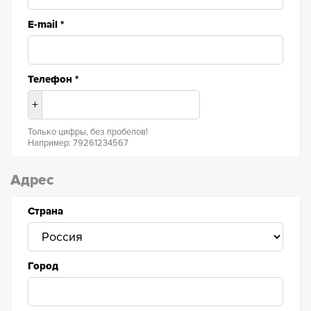
E-mail
*
Телефон
*
+
Только цифры, без пробелов!
Например: 79261234567
Адрес
Страна
Город