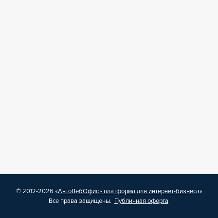
© 2012-2026 «
АвтоВебОфис - платформа для интернет-бизнеса
»
Все права защищены.
Публичная оферта