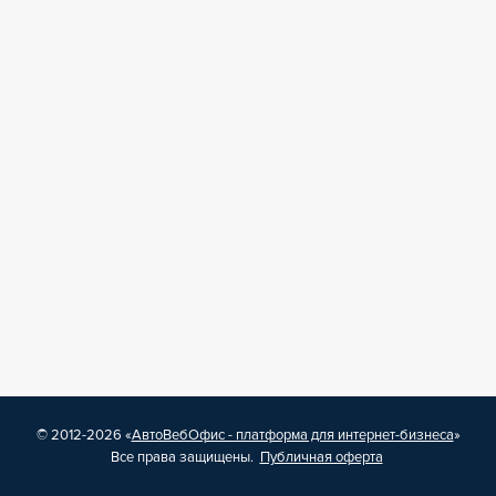
© 2012-2026 «
АвтоВебОфис - платформа для интернет-бизнеса
»
Все права защищены.
Публичная оферта