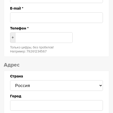
E-mail
*
Телефон
*
+
Только цифры, без пробелов!
Например: 79261234567
Адрес
Страна
Город